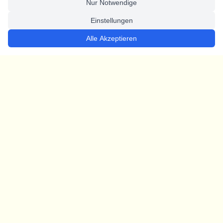
Nur Notwendige
Einstellungen
Alle Akzeptieren
ANFAHRT
LEISTUNGEN
KONTAKT
ÜBER UNS