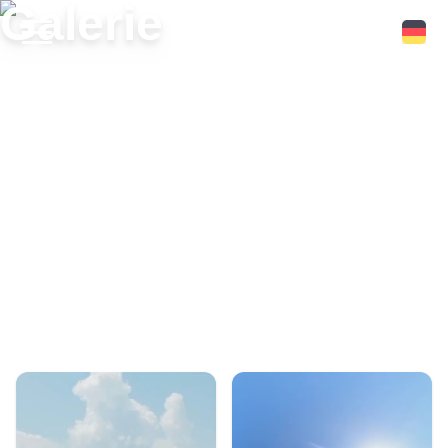
Galerie
STARTSEITE
KITESURFEN
WINDSURFEN
PARAWING
WINGFOIL
SUP