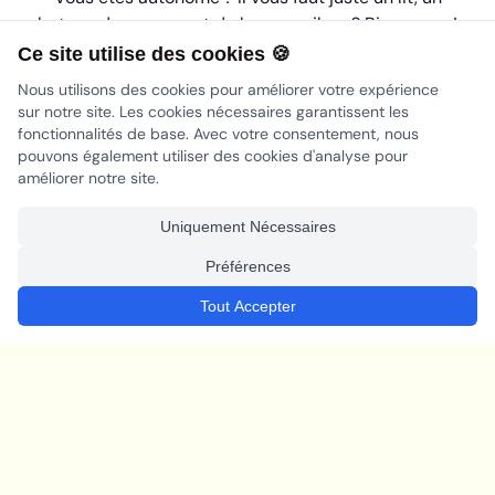
bateau de secours et de bonnes vibes ? Bienvenue !
Ce site utilise des cookies 🍪
Nous utilisons des cookies pour améliorer votre expérience
Conseils utiles
sur notre site. Les cookies nécessaires garantissent les
fonctionnalités de base. Avec votre consentement, nous
Arrivez à Essaouira via Marrakech
pouvons également utiliser des cookies d'analyse pour
Transfert géré par l'école
améliorer notre site.
Apportez un passeport valide
Uniquement Nécessaires
Prévoir des vêtements chauds pour le soir
Préférences
Tout Accepter
Vis ton aventure au Maroc