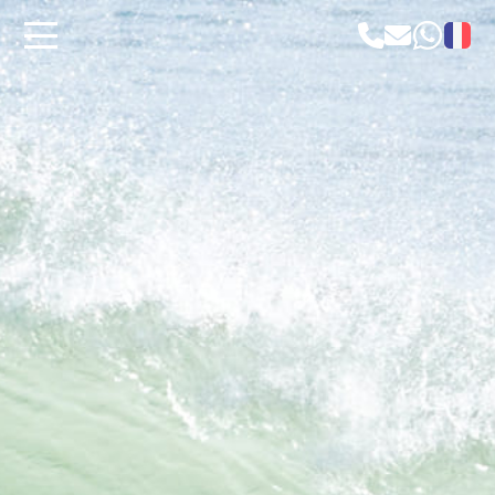
ACCUEIL
KITESURF
WINDSURF
PARAWING
WING FOIL
SUP