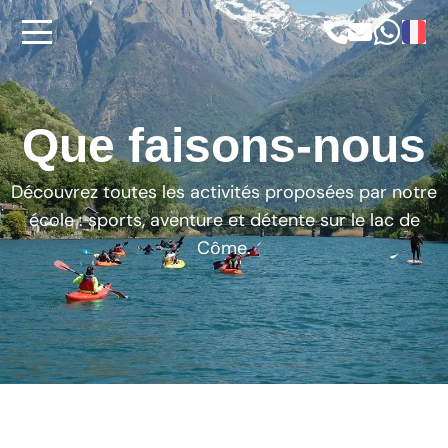
ACCUEIL
Que faisons-nous
KITESURF
Découvrez toutes les activités proposées par notre
école : sports, aventure et détente sur le lac de
WINDSURF
Côme.
PARAWING
WING FOIL
SUP